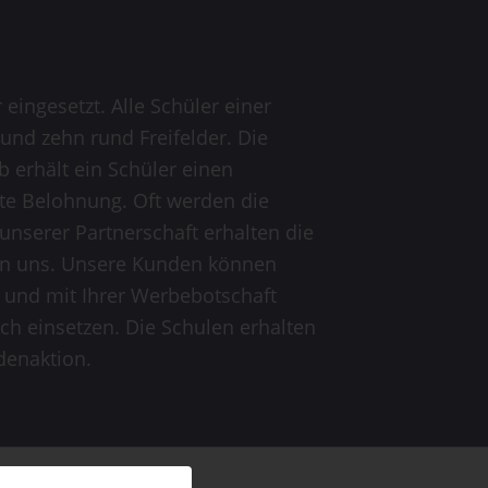
ingesetzt. Alle Schüler einer
nd zehn rund Freifelder. Die
b erhält ein Schüler einen
obte Belohnung. Oft werden die
nserer Partnerschaft erhalten die
von uns. Unsere Kunden können
en und mit Ihrer Werbebotschaft
h einsetzen. Die Schulen erhalten
denaktion.