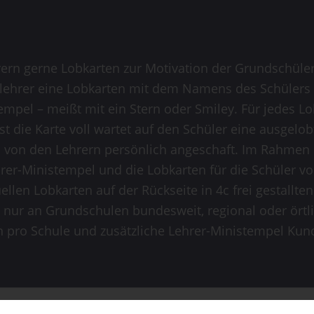
n gerne Lobkarten zur Motivation der Grundschüler e
lehrer eine Lobkarten mit dem Namens des Schülers u
mpel – meißt mit ein Stern oder Smiley. Für jedes Lo
st die Karte voll wartet auf den Schüler eine ausgel
 von den Lehrern persönlich angeschaft. Im Rahmen u
hrer-Ministempel und die Lobkarten für die Schüler 
ellen Lobkarten auf der Rückseite in 4c frei gestallt
ur an Grundschulen bundesweit, regional oder örtlic
n pro Schule und zusätzliche Lehrer-Ministempel Kun