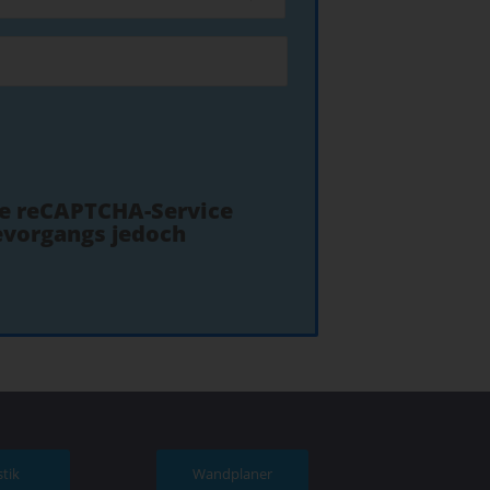
le reCAPTCHA-Service
devorgangs jedoch
stik
Wandplaner