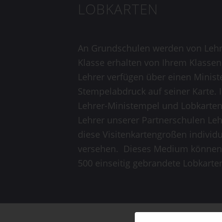
LOBKARTEN
An Grundschulen werden von Lehrer
Klasse erhalten von Ihrem Klassen
Lehrer verfügen über einen Ministe
Stempelabdruck auf seiner Karte. I
Lehrer-Ministempel und Lobkarten
Lehrer unserer Partnerschulen Le
diese Visitenkartengroßen individu
versehen. Dieses Medium können n
500 einseitig gebrandete Lobkarte